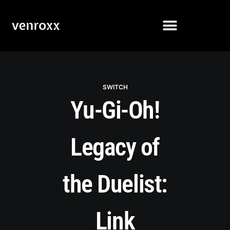
SWITCH
Yu-Gi-Oh!
Legacy of
the Duelist:
Link