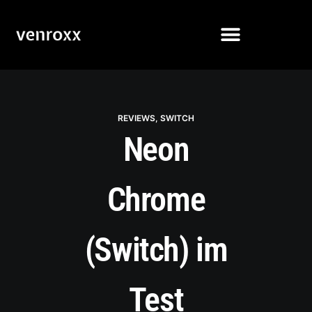
REVIEWS
,
SWITCH
Neon
Chrome
(Switch) im
Test