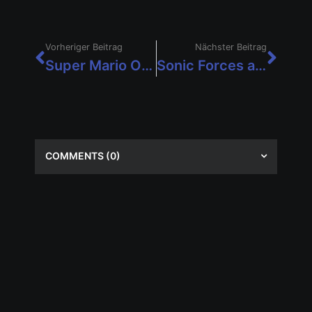
Vorheriger Beitrag
Nächster Beitrag
Super Mario Odyssey knackt nach nur 3 Tagen die 2-Millionen-Marke!
Sonic Forces ab sofort für Nintendo Switch im Handel erhältlich!
COMMENTS
(0)