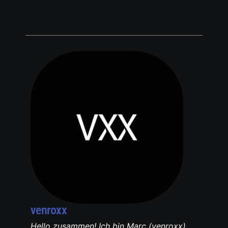
venroxx
Hello zusammen! Ich bin Marc (venroxx)