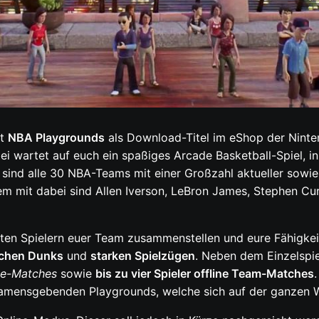
st
NBA Playgrounds
als Download-Titel im eShop der Ninte
abei wartet auf euch ein spaßiges Arcade Basketball-Spiel, 
ind alle 30 NBA-Teams mit einer Großzahl aktueller sowie
m mit dabei sind Allen Iverson, LeBron James, Stephen Curr
en Spielern euer Team zusammenstellen und eure Fähigkeite
schen Dunks
und
starken Spielzügen
. Neben dem Einzelspi
ine-Matches
sowie
bis zu vier Spieler offline Team-Matches
 namensgebenden Playgrounds, welche sich auf der ganzen W