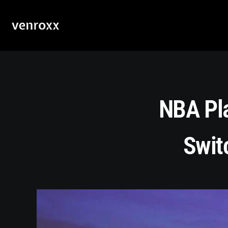
NBA Pla
Swit