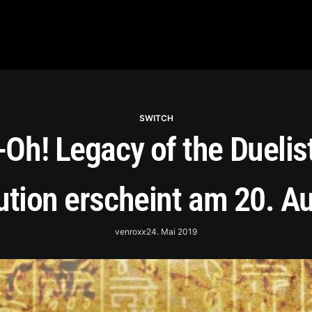
SWITCH
-Oh! Legacy of the Duelist
ution erscheint am 20. A
venroxx
24. Mai 2019