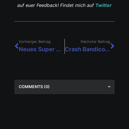
auf euer Feedback! Findet mich auf
Twitter
Vorheriger Beitrag
Nächster Beitrag
Neues Super Bomberman R-Update bringt neue Charaktere und weitere Inhalte
Crash Bandicoot N. Sane Trilogy macht Nintendo Switch unsicher
COMMENTS
(0)