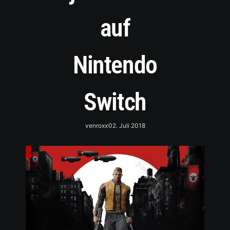
auf
Nintendo
Switch
venroxx
02. Juli 2018