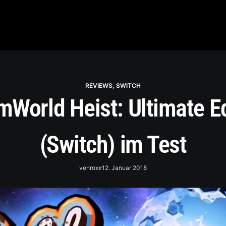
REVIEWS
,
SWITCH
mWorld Heist: Ultimate Ed
(Switch) im Test
venroxx
12. Januar 2018