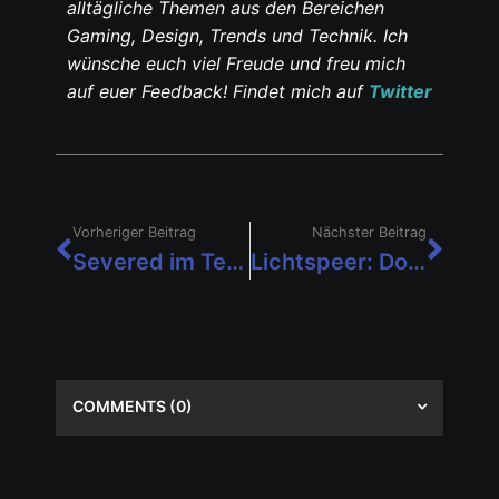
alltägliche Themen aus den Bereichen
Gaming, Design, Trends und Technik. Ich
wünsche euch viel Freude und freu mich
auf euer Feedback! Findet mich auf
Twitter
Vorheriger Beitrag
Nächster Beitrag
Severed im Test (Switch)
Lichtspeer: Double Speer Edition im Test
COMMENTS
(0)