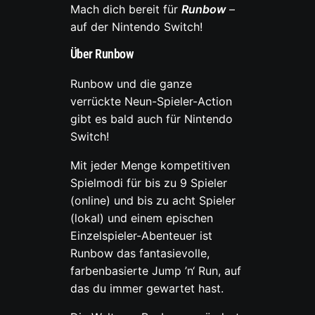
Mach dich bereit für
Runbow
–
auf der Nintendo Switch!
Über Runbow
Runbow und die ganze
verrückte Neun-Spieler-Action
gibt es bald auch für Nintendo
Switch!
Mit jeder Menge kompetitiven
Spielmodi für bis zu 9 Spieler
(online) und bis zu acht Spieler
(lokal) und einem epischen
Einzelspieler-Abenteuer ist
Runbow das fantasievolle,
farbenbasierte Jump ’n‘ Run, auf
das du immer gewartet hast.