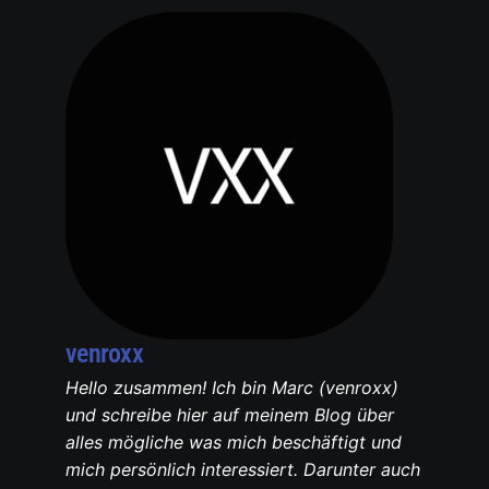
venroxx
Hello zusammen! Ich bin Marc (venroxx)
und schreibe hier auf meinem Blog über
alles mögliche was mich beschäftigt und
mich persönlich interessiert. Darunter auch