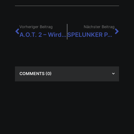
Vorheriger Beitrag
Nächster Beitrag
A.O.T. 2 – Wird offiziell auch für Nintendo Switch erscheinen!
SPELUNKER PARTY! erscheint am 19. Oktober für Nintendo Switch!
COMMENTS
(0)