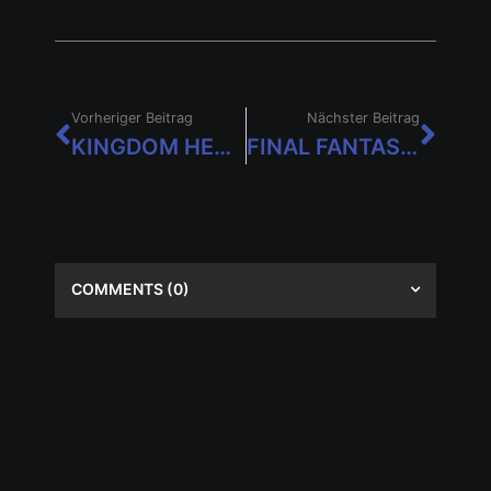
Vorheriger Beitrag
Nächster Beitrag
KINGDOM HEARTS Union χ [Cross] feiert drittes Jubiläum
FINAL FANTASY X׀X-2 HD REMASTER: Rollenspiel-Klassiker ab sofort für Switch verfügbar
COMMENTS
(0)